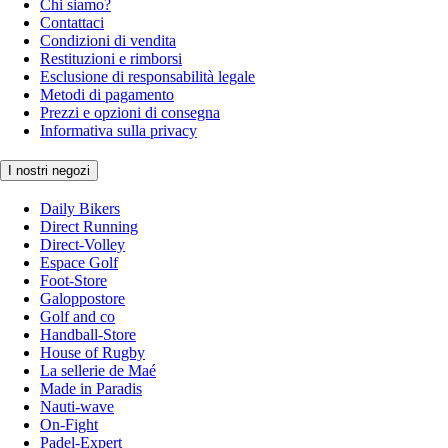
Chi siamo?
Contattaci
Condizioni di vendita
Restituzioni e rimborsi
Esclusione di responsabilità legale
Metodi di pagamento
Prezzi e opzioni di consegna
Informativa sulla privacy
I nostri negozi
Daily Bikers
Direct Running
Direct-Volley
Espace Golf
Foot-Store
Galoppostore
Golf and co
Handball-Store
House of Rugby
La sellerie de Maé
Made in Paradis
Nauti-wave
On-Fight
Padel-Expert