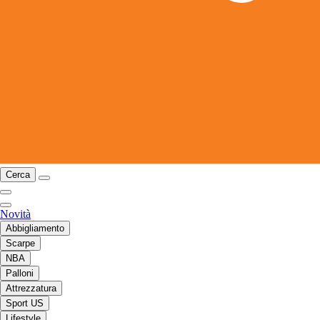
Cerca
Novità
Abbigliamento
Scarpe
NBA
Palloni
Attrezzatura
Sport US
Lifestyle