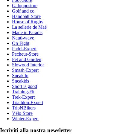
Foot-Store
Galoppostore
Golf and co
Handball-Store
House of Rugby
La sellerie de Maé
Made in Paradis
Nauti-wave
On-Fight
Padel-Expert
Pecheur-Store
Pet and Garden
Slowood Interior
Smash-Expert
Sneak'In
Sneakids
Sport is good
Training-Fit
Trek-Expert
Triathlon-Expert
TripNBikers
Vélo-Store
Winter-Expert
Iscriviti alla nostra newsletter