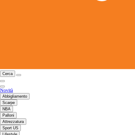
Cerca
Novità
Abbigliamento
Scarpe
NBA
Palloni
Attrezzatura
Sport US
Lifestyle