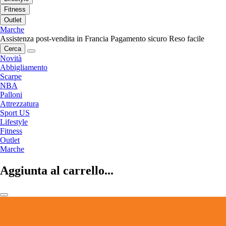
Fitness
Outlet
Marche
Assistenza post-vendita in Francia
Pagamento sicuro
Reso facile
Cerca
Novità
Abbigliamento
Scarpe
NBA
Palloni
Attrezzatura
Sport US
Lifestyle
Fitness
Outlet
Marche
Aggiunta al carrello...