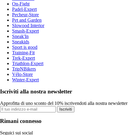
On-Fight
Padel-Expert
Pecheur-Store
Pet and Garden
Slowood Interior
Smash-Expert
Sneak'In
Sneakids
Sport is good
Training-Fit
Trek-Expert
Triathlon-Expert
TripNBikers
Vélo-Store
Winter-Expert
Iscriviti alla nostra newsletter
Approfitta di uno sconto del 10% iscrivendoti alla nostra newsletter
Iscriviti
Rimani connesso
Seguici sui social