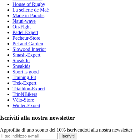
House of Rugby
La sellerie de Maé
Made in Paradis
Nauti-wave
On-Fight
Padel-Expert
Pecheur-Store
Pet and Garden
Slowood Interior
Smash-Expert
Sneak'In
Sneakids
Sport is good
Training-Fit
Trek-Expert
Triathlon-Expert
TripNBikers
Vélo-Store
Winter-Expert
Iscriviti alla nostra newsletter
Approfitta di uno sconto del 10% iscrivendoti alla nostra newsletter
Iscriviti