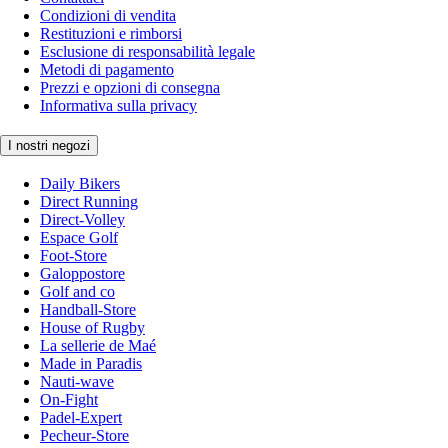
Condizioni di vendita
Restituzioni e rimborsi
Esclusione di responsabilità legale
Metodi di pagamento
Prezzi e opzioni di consegna
Informativa sulla privacy
I nostri negozi
Daily Bikers
Direct Running
Direct-Volley
Espace Golf
Foot-Store
Galoppostore
Golf and co
Handball-Store
House of Rugby
La sellerie de Maé
Made in Paradis
Nauti-wave
On-Fight
Padel-Expert
Pecheur-Store