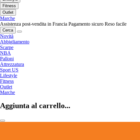
Fitness
Outlet
Marche
Assistenza post-vendita in Francia
Pagamento sicuro
Reso facile
Cerca
Novità
Abbigliamento
Scarpe
NBA
Palloni
Attrezzatura
Sport US
Lifestyle
Fitness
Outlet
Marche
Aggiunta al carrello...