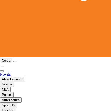
Cerca
Novità
Abbigliamento
Scarpe
NBA
Palloni
Attrezzatura
Sport US
Lifestyle