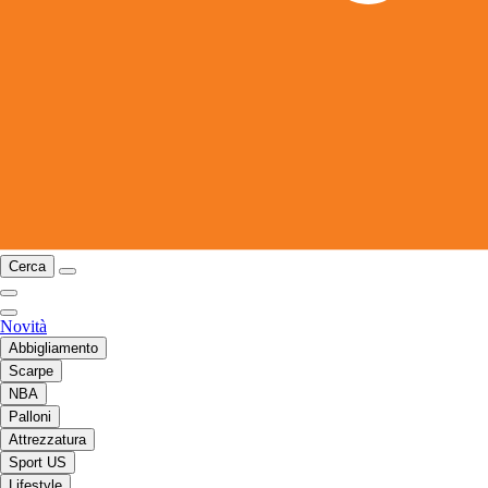
Cerca
Novità
Abbigliamento
Scarpe
NBA
Palloni
Attrezzatura
Sport US
Lifestyle