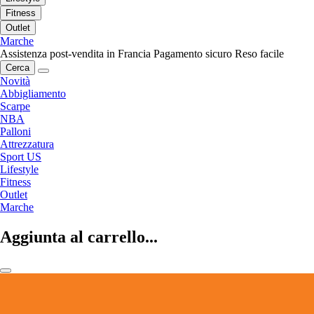
Fitness
Outlet
Marche
Assistenza post-vendita in Francia
Pagamento sicuro
Reso facile
Cerca
Novità
Abbigliamento
Scarpe
NBA
Palloni
Attrezzatura
Sport US
Lifestyle
Fitness
Outlet
Marche
Aggiunta al carrello...