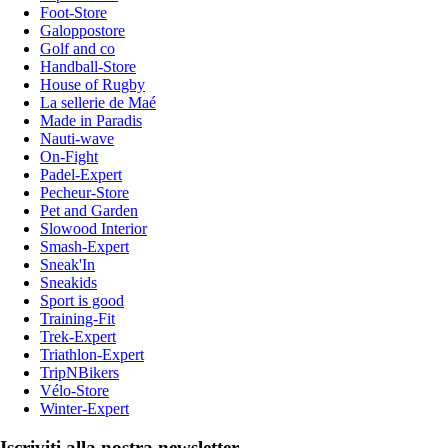
Foot-Store
Galoppostore
Golf and co
Handball-Store
House of Rugby
La sellerie de Maé
Made in Paradis
Nauti-wave
On-Fight
Padel-Expert
Pecheur-Store
Pet and Garden
Slowood Interior
Smash-Expert
Sneak'In
Sneakids
Sport is good
Training-Fit
Trek-Expert
Triathlon-Expert
TripNBikers
Vélo-Store
Winter-Expert
Iscriviti alla nostra newsletter