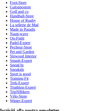
Foot-Store
Galoppostore
Golf and co
Handball-Store
House of Rugby
La sellerie de Maé
Made in Paradis
Nauti-wave
On-Fight
Padel-Expert
Pecheur-Store
Pet and Garden
Slowood Interior
Smash-Expert
Sneak'In
Sneakids
Sport is good
Training-Fit
Trek-Expert
Triathlon-Expert
TripNBikers
Vélo-Store
Winter-Expert
Iscriviti alla nostra newsletter