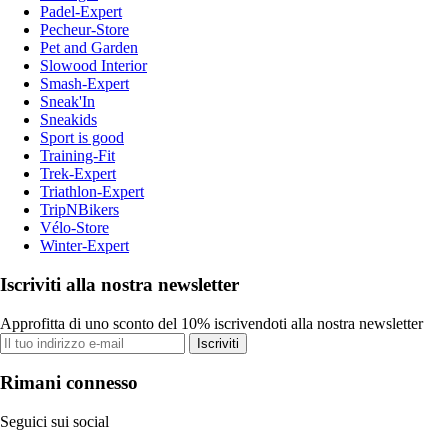
Padel-Expert
Pecheur-Store
Pet and Garden
Slowood Interior
Smash-Expert
Sneak'In
Sneakids
Sport is good
Training-Fit
Trek-Expert
Triathlon-Expert
TripNBikers
Vélo-Store
Winter-Expert
Iscriviti alla nostra newsletter
Approfitta di uno sconto del 10% iscrivendoti alla nostra newsletter
Iscriviti
Rimani connesso
Seguici sui social