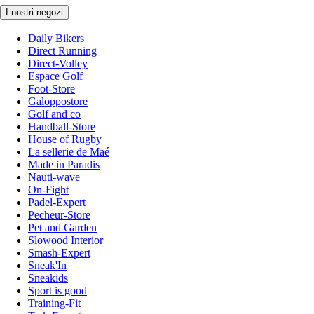
I nostri negozi
Daily Bikers
Direct Running
Direct-Volley
Espace Golf
Foot-Store
Galoppostore
Golf and co
Handball-Store
House of Rugby
La sellerie de Maé
Made in Paradis
Nauti-wave
On-Fight
Padel-Expert
Pecheur-Store
Pet and Garden
Slowood Interior
Smash-Expert
Sneak'In
Sneakids
Sport is good
Training-Fit