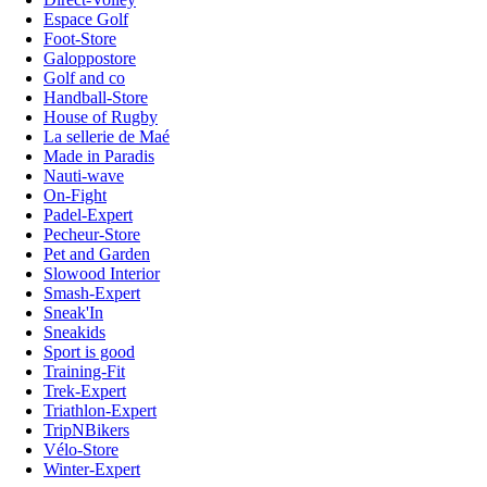
Espace Golf
Foot-Store
Galoppostore
Golf and co
Handball-Store
House of Rugby
La sellerie de Maé
Made in Paradis
Nauti-wave
On-Fight
Padel-Expert
Pecheur-Store
Pet and Garden
Slowood Interior
Smash-Expert
Sneak'In
Sneakids
Sport is good
Training-Fit
Trek-Expert
Triathlon-Expert
TripNBikers
Vélo-Store
Winter-Expert