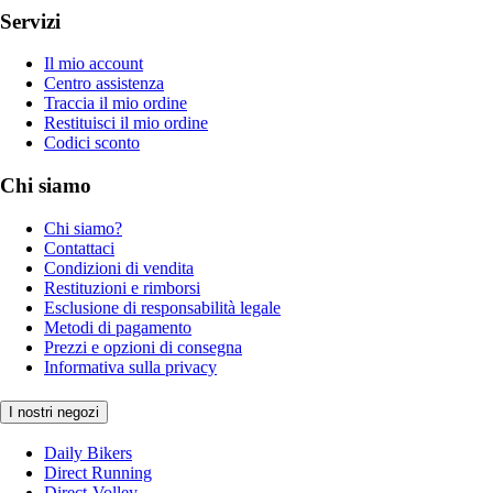
Servizi
Il mio account
Centro assistenza
Traccia il mio ordine
Restituisci il mio ordine
Codici sconto
Chi siamo
Chi siamo?
Contattaci
Condizioni di vendita
Restituzioni e rimborsi
Esclusione di responsabilità legale
Metodi di pagamento
Prezzi e opzioni di consegna
Informativa sulla privacy
I nostri negozi
Daily Bikers
Direct Running
Direct-Volley