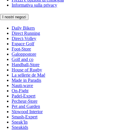
Informativa sulla privacy
I nostri negozi
Daily Bikers
Direct Running
Direct-Volley
Espace Golf
Foot-Store
Galoppostore
Golf and co
Handball-Store
House of Rugby
La sellerie de Maé
Made in Paradis
Nauti-wave
On-Fight
Padel-Expert
Pecheur-Store
Pet and Garden
Slowood Interior
Smash-Expert
Sneak'In
Sneakids