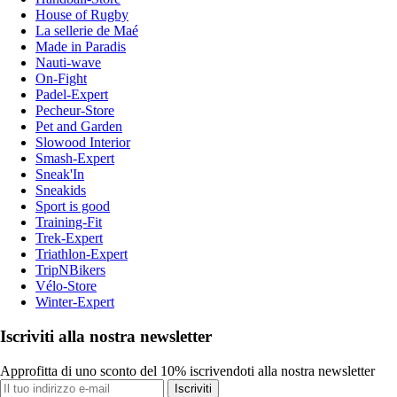
House of Rugby
La sellerie de Maé
Made in Paradis
Nauti-wave
On-Fight
Padel-Expert
Pecheur-Store
Pet and Garden
Slowood Interior
Smash-Expert
Sneak'In
Sneakids
Sport is good
Training-Fit
Trek-Expert
Triathlon-Expert
TripNBikers
Vélo-Store
Winter-Expert
Iscriviti alla nostra newsletter
Approfitta di uno sconto del 10% iscrivendoti alla nostra newsletter
Iscriviti