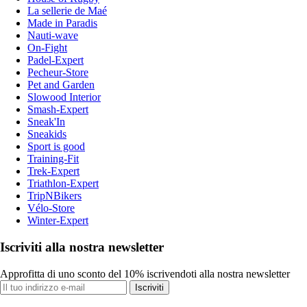
La sellerie de Maé
Made in Paradis
Nauti-wave
On-Fight
Padel-Expert
Pecheur-Store
Pet and Garden
Slowood Interior
Smash-Expert
Sneak'In
Sneakids
Sport is good
Training-Fit
Trek-Expert
Triathlon-Expert
TripNBikers
Vélo-Store
Winter-Expert
Iscriviti alla nostra newsletter
Approfitta di uno sconto del 10% iscrivendoti alla nostra newsletter
Iscriviti