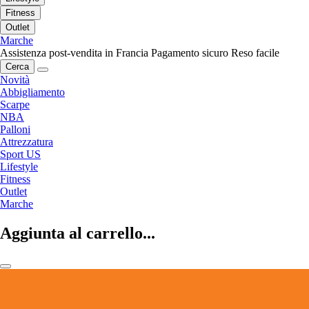
Fitness
Outlet
Marche
Assistenza post-vendita in Francia
Pagamento sicuro
Reso facile
Cerca
Novità
Abbigliamento
Scarpe
NBA
Palloni
Attrezzatura
Sport US
Lifestyle
Fitness
Outlet
Marche
Aggiunta al carrello...