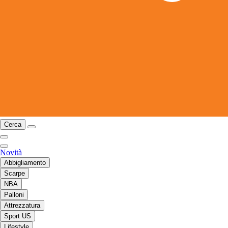
Cerca
Novità
Abbigliamento
Scarpe
NBA
Palloni
Attrezzatura
Sport US
Lifestyle