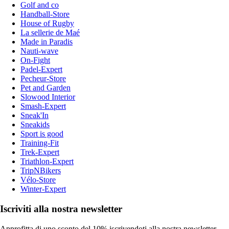
Golf and co
Handball-Store
House of Rugby
La sellerie de Maé
Made in Paradis
Nauti-wave
On-Fight
Padel-Expert
Pecheur-Store
Pet and Garden
Slowood Interior
Smash-Expert
Sneak'In
Sneakids
Sport is good
Training-Fit
Trek-Expert
Triathlon-Expert
TripNBikers
Vélo-Store
Winter-Expert
Iscriviti alla nostra newsletter
Approfitta di uno sconto del 10% iscrivendoti alla nostra newsletter