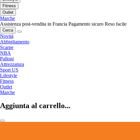
Fitness
Outlet
Marche
Assistenza post-vendita in Francia
Pagamento sicuro
Reso facile
Cerca
Novità
Abbigliamento
Scarpe
NBA
Palloni
Attrezzatura
Sport US
Lifestyle
Fitness
Outlet
Marche
Aggiunta al carrello...