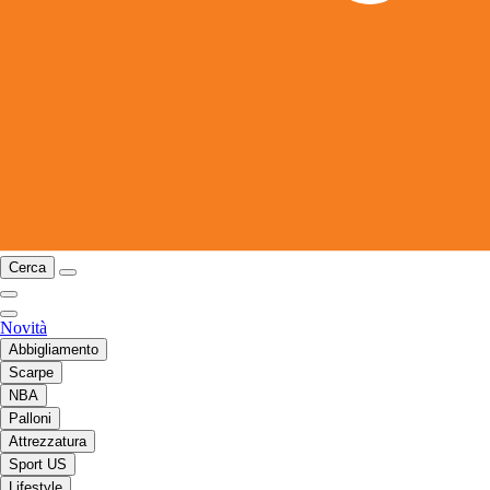
Cerca
Novità
Abbigliamento
Scarpe
NBA
Palloni
Attrezzatura
Sport US
Lifestyle