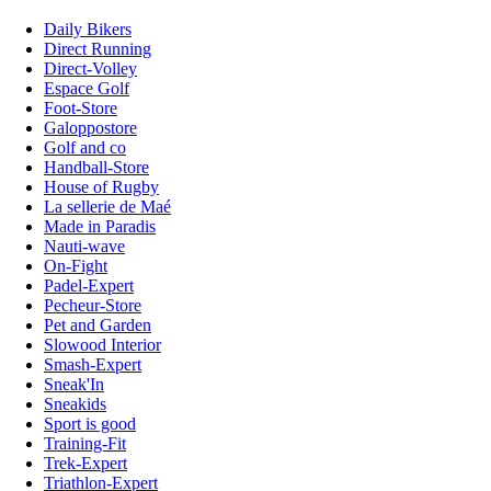
Daily Bikers
Direct Running
Direct-Volley
Espace Golf
Foot-Store
Galoppostore
Golf and co
Handball-Store
House of Rugby
La sellerie de Maé
Made in Paradis
Nauti-wave
On-Fight
Padel-Expert
Pecheur-Store
Pet and Garden
Slowood Interior
Smash-Expert
Sneak'In
Sneakids
Sport is good
Training-Fit
Trek-Expert
Triathlon-Expert