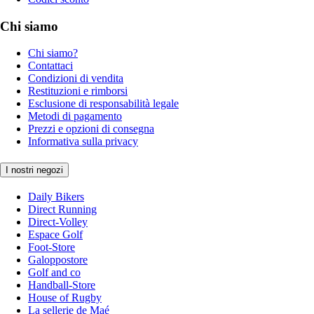
Chi siamo
Chi siamo?
Contattaci
Condizioni di vendita
Restituzioni e rimborsi
Esclusione di responsabilità legale
Metodi di pagamento
Prezzi e opzioni di consegna
Informativa sulla privacy
I nostri negozi
Daily Bikers
Direct Running
Direct-Volley
Espace Golf
Foot-Store
Galoppostore
Golf and co
Handball-Store
House of Rugby
La sellerie de Maé