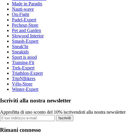
Made in Paradis
Nauti-wave
On-Fight
Padel-Expert
Pecheur-Store
Pet and Garden
Slowood Interior
Smash-Expert
Sneak'In
Sneakids
Sport is good
Training-Fit
Trek-Expert
Triathlon-Expert
TripNBikers
Vélo-Store
Winter-Expert
Iscriviti alla nostra newsletter
Approfitta di uno sconto del 10% iscrivendoti alla nostra newsletter
Iscriviti
Rimani connesso