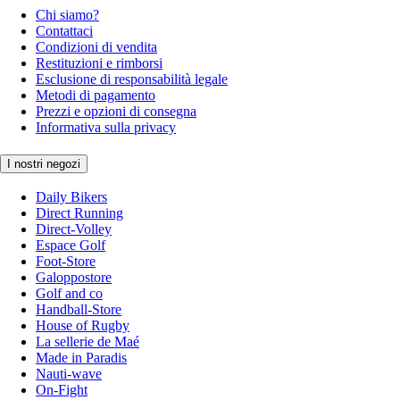
Chi siamo?
Contattaci
Condizioni di vendita
Restituzioni e rimborsi
Esclusione di responsabilità legale
Metodi di pagamento
Prezzi e opzioni di consegna
Informativa sulla privacy
I nostri negozi
Daily Bikers
Direct Running
Direct-Volley
Espace Golf
Foot-Store
Galoppostore
Golf and co
Handball-Store
House of Rugby
La sellerie de Maé
Made in Paradis
Nauti-wave
On-Fight