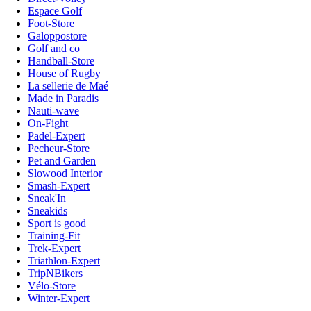
Espace Golf
Foot-Store
Galoppostore
Golf and co
Handball-Store
House of Rugby
La sellerie de Maé
Made in Paradis
Nauti-wave
On-Fight
Padel-Expert
Pecheur-Store
Pet and Garden
Slowood Interior
Smash-Expert
Sneak'In
Sneakids
Sport is good
Training-Fit
Trek-Expert
Triathlon-Expert
TripNBikers
Vélo-Store
Winter-Expert