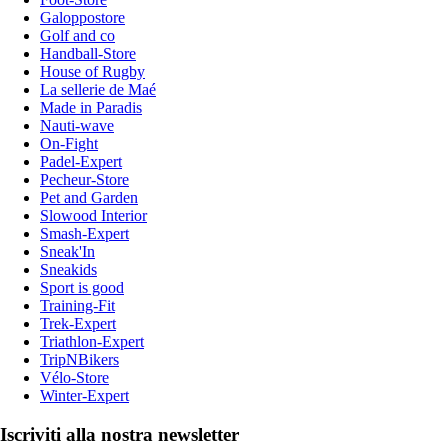
Galoppostore
Golf and co
Handball-Store
House of Rugby
La sellerie de Maé
Made in Paradis
Nauti-wave
On-Fight
Padel-Expert
Pecheur-Store
Pet and Garden
Slowood Interior
Smash-Expert
Sneak'In
Sneakids
Sport is good
Training-Fit
Trek-Expert
Triathlon-Expert
TripNBikers
Vélo-Store
Winter-Expert
Iscriviti alla nostra newsletter