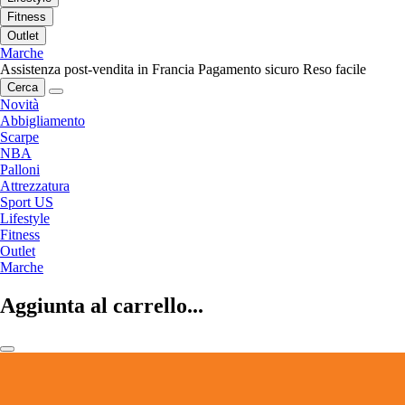
Fitness
Outlet
Marche
Assistenza post-vendita in Francia
Pagamento sicuro
Reso facile
Cerca
Novità
Abbigliamento
Scarpe
NBA
Palloni
Attrezzatura
Sport US
Lifestyle
Fitness
Outlet
Marche
Aggiunta al carrello...