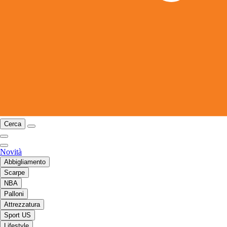
Cerca
Novità
Abbigliamento
Scarpe
NBA
Palloni
Attrezzatura
Sport US
Lifestyle