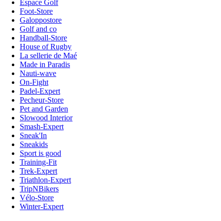
Espace Golf
Foot-Store
Galoppostore
Golf and co
Handball-Store
House of Rugby
La sellerie de Maé
Made in Paradis
Nauti-wave
On-Fight
Padel-Expert
Pecheur-Store
Pet and Garden
Slowood Interior
Smash-Expert
Sneak'In
Sneakids
Sport is good
Training-Fit
Trek-Expert
Triathlon-Expert
TripNBikers
Vélo-Store
Winter-Expert