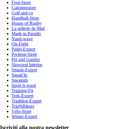
Foot-Store
Galoppostore
Golf and co
Handball-Store
House of Rugby
La sellerie de Maé
Made in Paradis
Nauti-wave
On-Fight
Padel-Expert
Pecheur-Store
Pet and Garden
Slowood Interior
Smash-Expert
Sneak'In
Sneakids
Sport is good
Training-Fit
Trek-Expert
Triathlon-Expert
TripNBikers
Vélo-Store
Winter-Expert
Iscriviti alla nostra newsletter