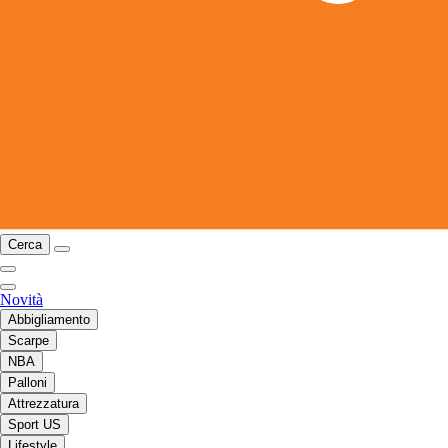
Cerca
Novità
Abbigliamento
Scarpe
NBA
Palloni
Attrezzatura
Sport US
Lifestyle