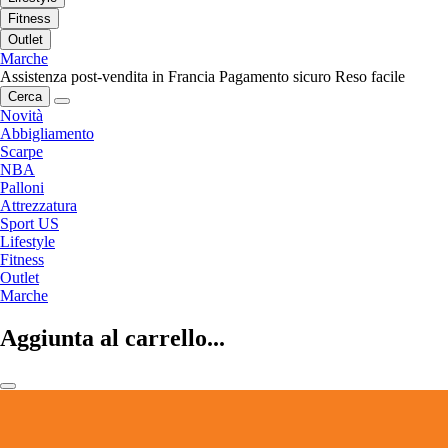
Fitness
Outlet
Marche
Assistenza post-vendita in Francia
Pagamento sicuro
Reso facile
Cerca
Novità
Abbigliamento
Scarpe
NBA
Palloni
Attrezzatura
Sport US
Lifestyle
Fitness
Outlet
Marche
Aggiunta al carrello...