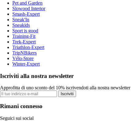
Pet and Garden
Slowood Interior
Smash-Expert
Sneak'In
Sneakids
Sport is good
Training-Fit
Trek-Expert
Triathlon-Expert
TripNBikers
Vélo-Store
Winter-Expert
Iscriviti alla nostra newsletter
Approfitta di uno sconto del 10% iscrivendoti alla nostra newsletter
Iscriviti
Rimani connesso
Seguici sui social