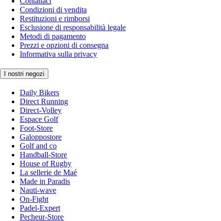
Contattaci
Condizioni di vendita
Restituzioni e rimborsi
Esclusione di responsabilità legale
Metodi di pagamento
Prezzi e opzioni di consegna
Informativa sulla privacy
I nostri negozi
Daily Bikers
Direct Running
Direct-Volley
Espace Golf
Foot-Store
Galoppostore
Golf and co
Handball-Store
House of Rugby
La sellerie de Maé
Made in Paradis
Nauti-wave
On-Fight
Padel-Expert
Pecheur-Store