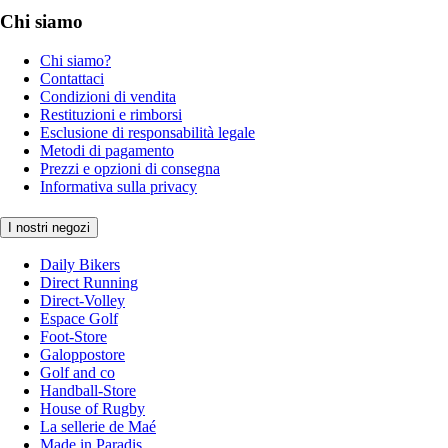
Chi siamo
Chi siamo?
Contattaci
Condizioni di vendita
Restituzioni e rimborsi
Esclusione di responsabilità legale
Metodi di pagamento
Prezzi e opzioni di consegna
Informativa sulla privacy
I nostri negozi
Daily Bikers
Direct Running
Direct-Volley
Espace Golf
Foot-Store
Galoppostore
Golf and co
Handball-Store
House of Rugby
La sellerie de Maé
Made in Paradis