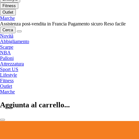
Fitness
Outlet
Marche
Assistenza post-vendita in Francia
Pagamento sicuro
Reso facile
Cerca
Novità
Abbigliamento
Scarpe
NBA
Palloni
Attrezzatura
Sport US
Lifestyle
Fitness
Outlet
Marche
Aggiunta al carrello...