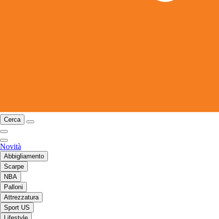
Cerca
Novità
Abbigliamento
Scarpe
NBA
Palloni
Attrezzatura
Sport US
Lifestyle