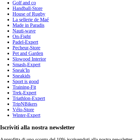
Golf and co
Handball-Store
House of Rugby
La sellerie de Maé
Made in Paradis
Nauti-wave
On-Fight
Padel-Expert
Pecheur-Store
Pet and Garden
Slowood Interior
Smash-Expert
Sneak'In
Sneakids
Sport is good
Training-Fit
Trek-Expert
Triathlon-Expert
TripNBikers
Vélo-Store
Winter-Expert
Iscriviti alla nostra newsletter
Approfitta di uno sconto del 10% iscrivendoti alla nostra newsletter