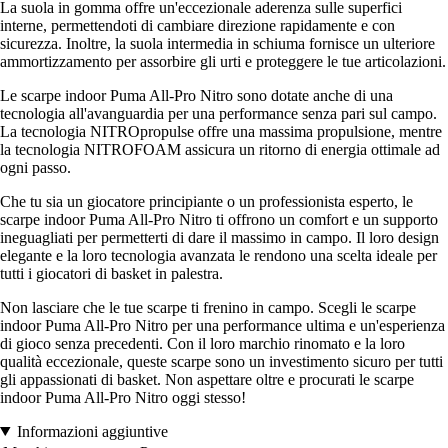
La suola in gomma offre un'eccezionale aderenza sulle superfici
interne, permettendoti di cambiare direzione rapidamente e con
sicurezza. Inoltre, la suola intermedia in schiuma fornisce un ulteriore
ammortizzamento per assorbire gli urti e proteggere le tue articolazioni.
Le scarpe indoor Puma All-Pro Nitro sono dotate anche di una
tecnologia all'avanguardia per una performance senza pari sul campo.
La tecnologia NITROpropulse offre una massima propulsione, mentre
la tecnologia NITROFOAM assicura un ritorno di energia ottimale ad
ogni passo.
Che tu sia un giocatore principiante o un professionista esperto, le
scarpe indoor Puma All-Pro Nitro ti offrono un comfort e un supporto
ineguagliati per permetterti di dare il massimo in campo. Il loro design
elegante e la loro tecnologia avanzata le rendono una scelta ideale per
tutti i giocatori di basket in palestra.
Non lasciare che le tue scarpe ti frenino in campo. Scegli le scarpe
indoor Puma All-Pro Nitro per una performance ultima e un'esperienza
di gioco senza precedenti. Con il loro marchio rinomato e la loro
qualità eccezionale, queste scarpe sono un investimento sicuro per tutti
gli appassionati di basket. Non aspettare oltre e procurati le scarpe
indoor Puma All-Pro Nitro oggi stesso!
Informazioni aggiuntive