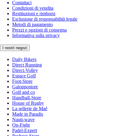
Contattaci
Condizioni di vendita
Restituzioni e rimborsi
Esclusione di responsabilità legale
Metodi di pagamento
Prezzi e opzioni di consegna
Informativa sulla privacy
I nostri negozi
Daily Bikers
Direct Running
Direct-Volley
Espace Golf
Foot-Store
Galoppostore
Golf and co
Handball-Store
House of Rugby
La sellerie de Maé
Made in Paradis
Nauti-wave
On-Fight
Padel-Expert
Pecheur-Store