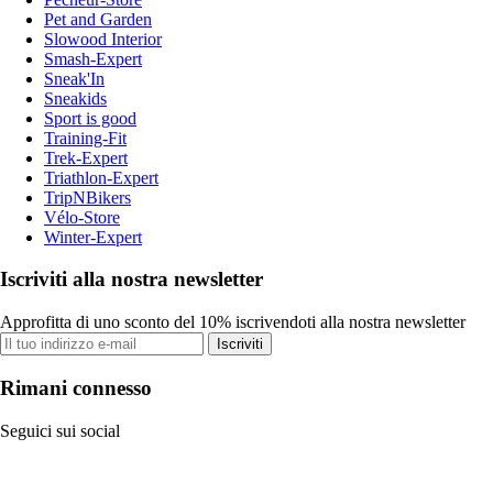
Pet and Garden
Slowood Interior
Smash-Expert
Sneak'In
Sneakids
Sport is good
Training-Fit
Trek-Expert
Triathlon-Expert
TripNBikers
Vélo-Store
Winter-Expert
Iscriviti alla nostra newsletter
Approfitta di uno sconto del 10% iscrivendoti alla nostra newsletter
Iscriviti
Rimani connesso
Seguici sui social