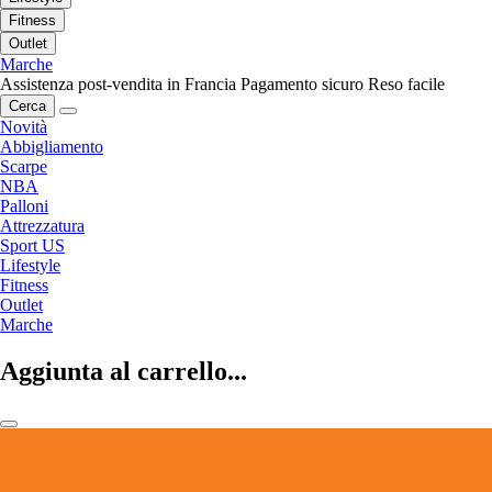
Fitness
Outlet
Marche
Assistenza post-vendita in Francia
Pagamento sicuro
Reso facile
Cerca
Novità
Abbigliamento
Scarpe
NBA
Palloni
Attrezzatura
Sport US
Lifestyle
Fitness
Outlet
Marche
Aggiunta al carrello...