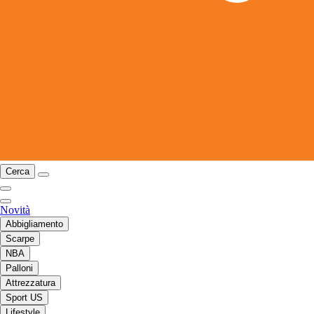
Cerca
Novità
Abbigliamento
Scarpe
NBA
Palloni
Attrezzatura
Sport US
Lifestyle