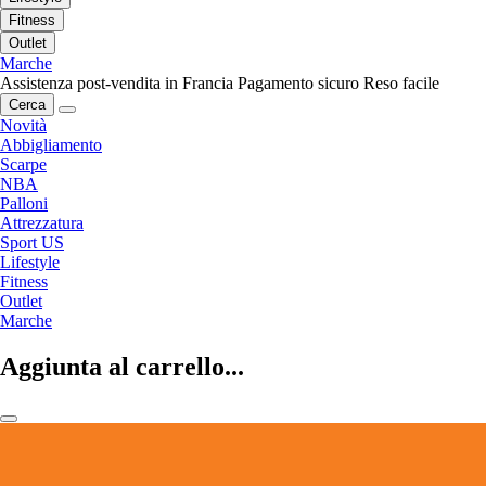
Fitness
Outlet
Marche
Assistenza post-vendita in Francia
Pagamento sicuro
Reso facile
Cerca
Novità
Abbigliamento
Scarpe
NBA
Palloni
Attrezzatura
Sport US
Lifestyle
Fitness
Outlet
Marche
Aggiunta al carrello...