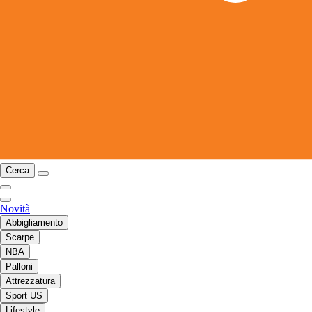
Cerca
Novità
Abbigliamento
Scarpe
NBA
Palloni
Attrezzatura
Sport US
Lifestyle