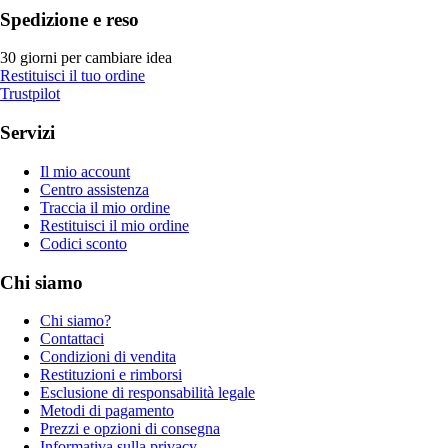
Spedizione e reso
30 giorni per cambiare idea
Restituisci il tuo ordine
Trustpilot
Servizi
Il mio account
Centro assistenza
Traccia il mio ordine
Restituisci il mio ordine
Codici sconto
Chi siamo
Chi siamo?
Contattaci
Condizioni di vendita
Restituzioni e rimborsi
Esclusione di responsabilità legale
Metodi di pagamento
Prezzi e opzioni di consegna
Informativa sulla privacy