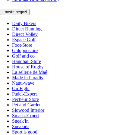
I nostri negozi
Daily Bikers
Direct Running
Direct-Volley
Espace Golf
Foot-Store
Galoppostore
Golf and co
Handball-Store
House of Rugby
La sellerie de Maé
Made in Paradis
Nauti-wave
On-Fight
Padel-Expert
Pecheur-Store
Pet and Garden
Slowood Interior
Smash-Expert
Sneak'In
Sneakids
Sport is good