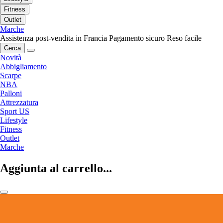
Fitness
Outlet
Marche
Assistenza post-vendita in Francia
Pagamento sicuro
Reso facile
Cerca
Novità
Abbigliamento
Scarpe
NBA
Palloni
Attrezzatura
Sport US
Lifestyle
Fitness
Outlet
Marche
Aggiunta al carrello...