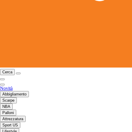
Cerca
Novità
Abbigliamento
Scarpe
NBA
Palloni
Attrezzatura
Sport US
Lifestyle