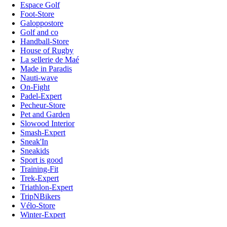
Espace Golf
Foot-Store
Galoppostore
Golf and co
Handball-Store
House of Rugby
La sellerie de Maé
Made in Paradis
Nauti-wave
On-Fight
Padel-Expert
Pecheur-Store
Pet and Garden
Slowood Interior
Smash-Expert
Sneak'In
Sneakids
Sport is good
Training-Fit
Trek-Expert
Triathlon-Expert
TripNBikers
Vélo-Store
Winter-Expert