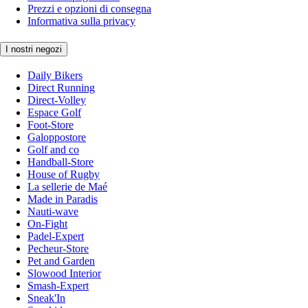
Prezzi e opzioni di consegna
Informativa sulla privacy
I nostri negozi
Daily Bikers
Direct Running
Direct-Volley
Espace Golf
Foot-Store
Galoppostore
Golf and co
Handball-Store
House of Rugby
La sellerie de Maé
Made in Paradis
Nauti-wave
On-Fight
Padel-Expert
Pecheur-Store
Pet and Garden
Slowood Interior
Smash-Expert
Sneak'In