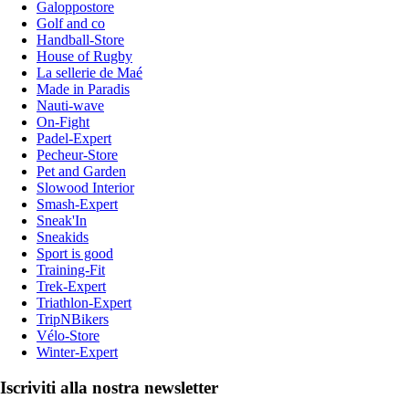
Galoppostore
Golf and co
Handball-Store
House of Rugby
La sellerie de Maé
Made in Paradis
Nauti-wave
On-Fight
Padel-Expert
Pecheur-Store
Pet and Garden
Slowood Interior
Smash-Expert
Sneak'In
Sneakids
Sport is good
Training-Fit
Trek-Expert
Triathlon-Expert
TripNBikers
Vélo-Store
Winter-Expert
Iscriviti alla nostra newsletter