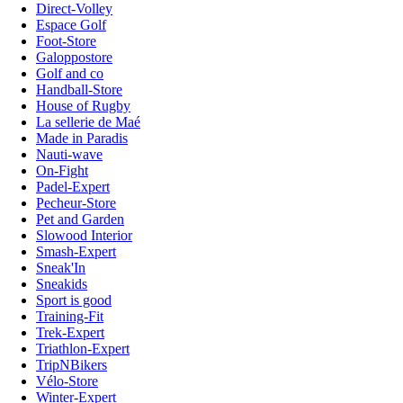
Direct-Volley
Espace Golf
Foot-Store
Galoppostore
Golf and co
Handball-Store
House of Rugby
La sellerie de Maé
Made in Paradis
Nauti-wave
On-Fight
Padel-Expert
Pecheur-Store
Pet and Garden
Slowood Interior
Smash-Expert
Sneak'In
Sneakids
Sport is good
Training-Fit
Trek-Expert
Triathlon-Expert
TripNBikers
Vélo-Store
Winter-Expert