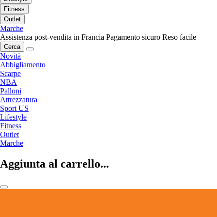
Fitness
Outlet
Marche
Assistenza post-vendita in Francia
Pagamento sicuro
Reso facile
Cerca
Novità
Abbigliamento
Scarpe
NBA
Palloni
Attrezzatura
Sport US
Lifestyle
Fitness
Outlet
Marche
Aggiunta al carrello...