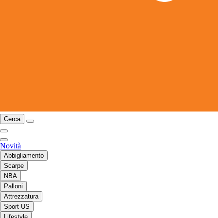
Cerca
Novità
Abbigliamento
Scarpe
NBA
Palloni
Attrezzatura
Sport US
Lifestyle