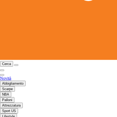
Cerca
Novità
Abbigliamento
Scarpe
NBA
Palloni
Attrezzatura
Sport US
Lifestyle