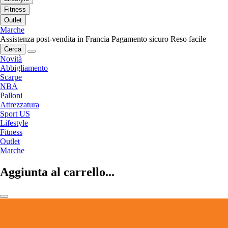
Fitness
Outlet
Marche
Assistenza post-vendita in Francia
Pagamento sicuro
Reso facile
Cerca
Novità
Abbigliamento
Scarpe
NBA
Palloni
Attrezzatura
Sport US
Lifestyle
Fitness
Outlet
Marche
Aggiunta al carrello...