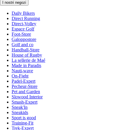
I nostri negozi
Daily Bikers
Direct Running
Direct-Volley
Espace Golf
Foot-Store
Galoppostore
Golf and co
Handball-Store
House of Rugby
La sellerie de Maé
Made in Paradis
Nauti-wave
On-Fight
Padel-Expert
Pecheur-Store
Pet and Garden
Slowood Interior
Smash-Expert
Sneak'In
Sneakids
Sport is good
Training-Fit
Trek-Expert