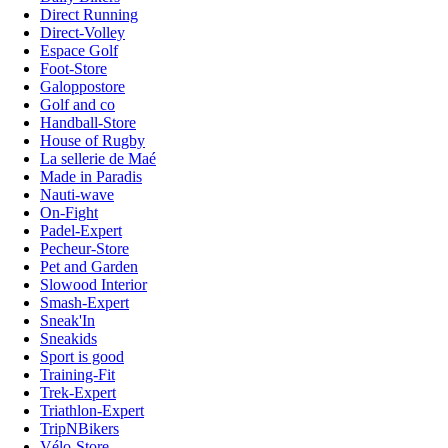
Direct Running
Direct-Volley
Espace Golf
Foot-Store
Galoppostore
Golf and co
Handball-Store
House of Rugby
La sellerie de Maé
Made in Paradis
Nauti-wave
On-Fight
Padel-Expert
Pecheur-Store
Pet and Garden
Slowood Interior
Smash-Expert
Sneak'In
Sneakids
Sport is good
Training-Fit
Trek-Expert
Triathlon-Expert
TripNBikers
Vélo-Store