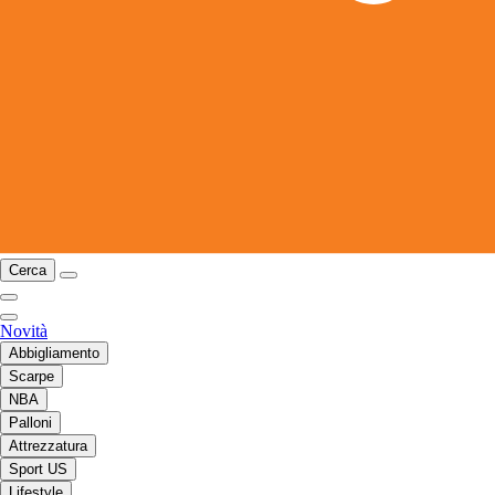
Cerca
Novità
Abbigliamento
Scarpe
NBA
Palloni
Attrezzatura
Sport US
Lifestyle