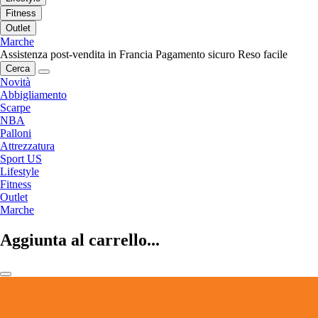
Fitness
Outlet
Marche
Assistenza post-vendita in Francia
Pagamento sicuro
Reso facile
Cerca
Novità
Abbigliamento
Scarpe
NBA
Palloni
Attrezzatura
Sport US
Lifestyle
Fitness
Outlet
Marche
Aggiunta al carrello...