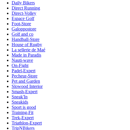
Daily Bikers
Direct Running
Direct-Volley
Espace Golf
Foot-Store
Galoppostore
Golf and co
Handball-Store
House of Rugby
La sellerie de Maé
Made in Paradis
Nauti-wave
On-Fight
Padel-Expert
Pecheur-Store
Pet and Garden
Slowood Interior
Smash-Expert
Sneak'In
Sneakids
Sport is good
Training-Fit
Trek-Expert
Triathlon-Expert
TripNBikers