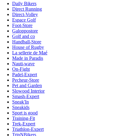
Daily Bikers
Direct Running
Direct-Volley
Espace Golf
Foot-Store
Galoppostore
Golf and co
Handball-Store
House of Rugby
La sellerie de Maé
Made in Paradis
Nauti-wave
On-Fight
Padel-Expert
Pecheur-Store
Pet and Garden
Slowood Interior
Smash-Expert
Sneak'In
Sneakids
Sport is good
Training-Fit
Trek-Expert
Triathlon-Expert
TripNBikers