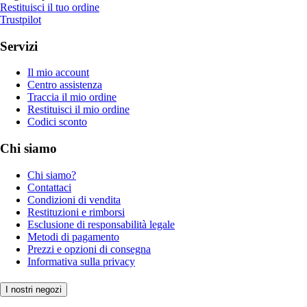
Restituisci il tuo ordine
Trustpilot
Servizi
Il mio account
Centro assistenza
Traccia il mio ordine
Restituisci il mio ordine
Codici sconto
Chi siamo
Chi siamo?
Contattaci
Condizioni di vendita
Restituzioni e rimborsi
Esclusione di responsabilità legale
Metodi di pagamento
Prezzi e opzioni di consegna
Informativa sulla privacy
I nostri negozi