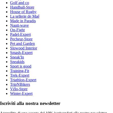
Golf and co
Handball-Store
House of Rugby
La sellerie de Maé
Made in Paradis
Nauti-wave
On-Fight
Padel-Expert
Pecheur-Store
Pet and Garden
Slowood Interior
Smash-Expert
Sneak'In
Sneakids
Sport is good
Training-Fit
Trek-Expert
Triathlon-Expert
TripNBikers
Vélo-Store
Winter-Expert
Iscriviti alla nostra newsletter